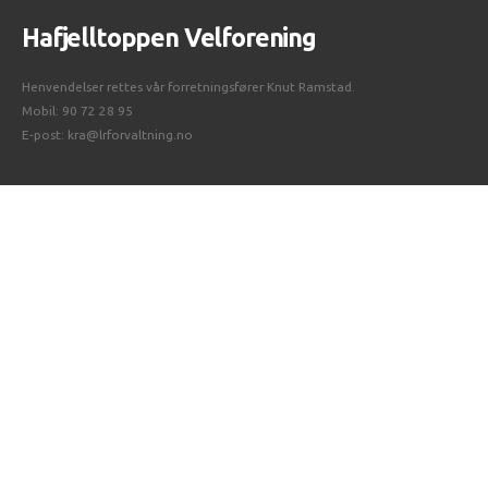
Hafjelltoppen Velforening
Henvendelser rettes vår forretningsfører Knut Ramstad.
Mobil: 90 72 28 95
E-post:
kra@lrforvaltning.no