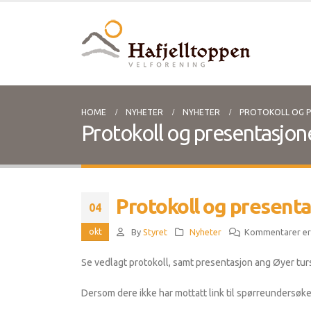
HOME
NYHETER
NYHETER
PROTOKOLL OG P
Protokoll og presentasjon
Protokoll og present
04
okt
By
Styret
Nyheter
Kommentarer er
Se vedlagt protokoll, samt presentasjon ang Øyer turs
Dersom dere ikke har mottatt link til spørreundersøk