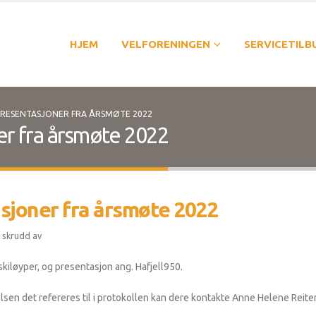
HJEM
VELFORENINGEN
SERVICETILB
RESENTASJONER FRA ÅRSMØTE 2022
er fra årsmøte 2022
asjoner fra årsmøte 2022
for
 skrudd av
Protokoll
kiløyper, og presentasjon ang. Hafjell950.
og
presentasjoner
elsen det refereres til i protokollen kan dere kontakte Anne Helene Re
fra