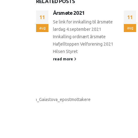
RELATED
POSTS
tart av
Årsmøte 2021
11
11
nprogram
Se link for innkalling til årsmøte
e foran
aug
aug
lørdag 4.september 2021
tova
Innkalling ordinært årsmøte
Hafjelltoppen Velforening 2021
menter! Brev
Hilsen Styret
18 (002)
read more
edlemmer
)
712
n-
02)
_Lunnstadmyrvegen_Gaiastova_epostmottakere
il