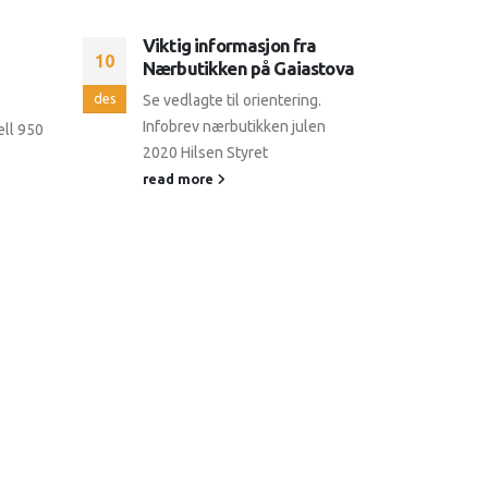
Viktig informasjon fra
Prot
10
11
Nærbutikken på Gaiastova
fra 
des
okt
Se vedlagte til orientering.
Vennl
Infobrev nærbutikken julen
pres
ell 950
2020 Hilsen Styret
read
read more