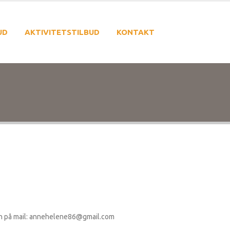
UD
AKTIVITETSTILBUD
KONTAKT
iten på mail: annehelene86@gmail.com