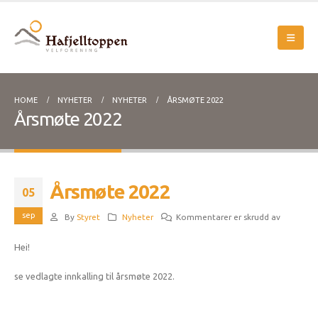
HOME
NYHETER
NYHETER
ÅRSMØTE 2022
Årsmøte 2022
Årsmøte 2022
05
sep
for
By
Styret
Nyheter
Kommentarer er skrudd av
Årsmøte
Hei!
2022
se vedlagte innkalling til årsmøte 2022.