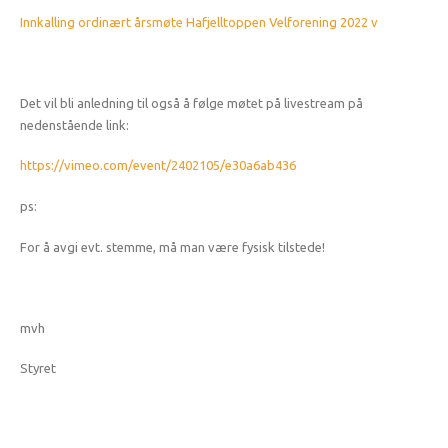
Innkalling ordinært årsmøte Hafjelltoppen Velforening 2022 v
Det vil bli anledning til også å følge møtet på livestream på
nedenstående link:
https://vimeo.com/event/2402105/e30a6ab436
ps:
For å avgi evt. stemme, må man være fysisk tilstede!
mvh
Styret