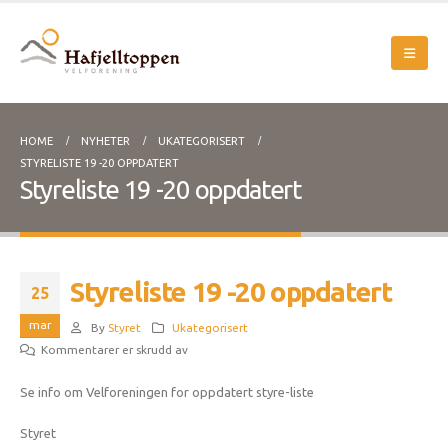
HOME
NYHETER
UKATEGORISERT
STYRELISTE 19 -20 OPPDATERT
Styreliste 19 -20 oppdatert
Styreliste 19 -20 oppdatert
25
mar
By
Styret
Ukategorisert
for
Kommentarer er skrudd av
Styreliste
Se info om Velforeningen for oppdatert styre-liste
19
-20
Styret
oppdatert